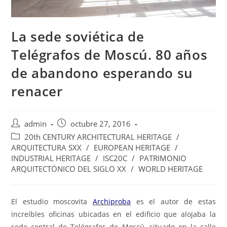
La sede soviética de
Telégrafos de Moscú. 80 años
de abandono esperando su
renacer
admin
octubre 27, 2016
20th CENTURY ARCHITECTURAL HERITAGE
/
ARQUITECTURA SXX
/
EUROPEAN HERITAGE
/
INDUSTRIAL HERITAGE
/
ISC20C
/
PATRIMONIO
ARQUITECTÓNICO DEL SIGLO XX
/
WORLD HERITAGE
El estudio moscovita
Archiproba
es el autor de estas
increíbles oficinas ubicadas en el edificio que alojaba la
sede central de Telégrafos de Moscú, situado en la calle