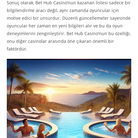
Sonuç olarak, Bet Hub Casino’nun kazanan listesi sadece bir
bilgilendirme aracı değil, aynı zamanda oyuncular için
motive edici bir unsurdur. Düzenli güncellemeler sayesinde
oyuncular her zaman en yeni bilgileri alır ve bu da oyun
deneyimlerini zenginleştirir. Bet Hub Casino’nun bu özelliği,
onu diğer casinolar arasında öne çıkaran önemli bir
faktördür.