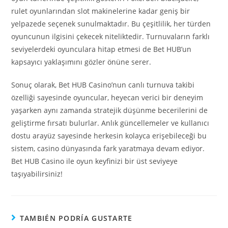
rulet oyunlarından slot makinelerine kadar geniş bir
yelpazede seçenek sunulmaktadır. Bu çeşitlilik, her türden
oyuncunun ilgisini çekecek niteliktedir. Turnuvaların farklı
seviyelerdeki oyunculara hitap etmesi de Bet HUB’un
kapsayıcı yaklaşımını gözler önüne serer.
Sonuç olarak, Bet HUB Casino’nun canlı turnuva takibi
özelliği sayesinde oyuncular, heyecan verici bir deneyim
yaşarken aynı zamanda stratejik düşünme becerilerini de
geliştirme fırsatı bulurlar. Anlık güncellemeler ve kullanıcı
dostu arayüz sayesinde herkesin kolayca erişebileceği bu
sistem, casino dünyasında fark yaratmaya devam ediyor.
Bet HUB Casino ile oyun keyfinizi bir üst seviyeye
taşıyabilirsiniz!
TAMBIÉN PODRÍA GUSTARTE