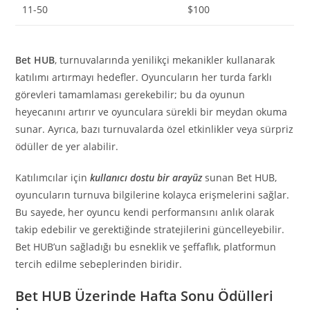
11-50
$100
Bet HUB
, turnuvalarında yenilikçi mekanikler kullanarak
katılımı artırmayı hedefler. Oyuncuların her turda farklı
görevleri tamamlaması gerekebilir; bu da oyunun
heyecanını artırır ve oyunculara sürekli bir meydan okuma
sunar. Ayrıca, bazı turnuvalarda özel etkinlikler veya sürpriz
ödüller de yer alabilir.
Katılımcılar için
kullanıcı dostu bir arayüz
sunan Bet HUB,
oyuncuların turnuva bilgilerine kolayca erişmelerini sağlar.
Bu sayede, her oyuncu kendi performansını anlık olarak
takip edebilir ve gerektiğinde stratejilerini güncelleyebilir.
Bet HUB’un sağladığı bu esneklik ve şeffaflık, platformun
tercih edilme sebeplerinden biridir.
Bet HUB Üzerinde Hafta Sonu Ödülleri