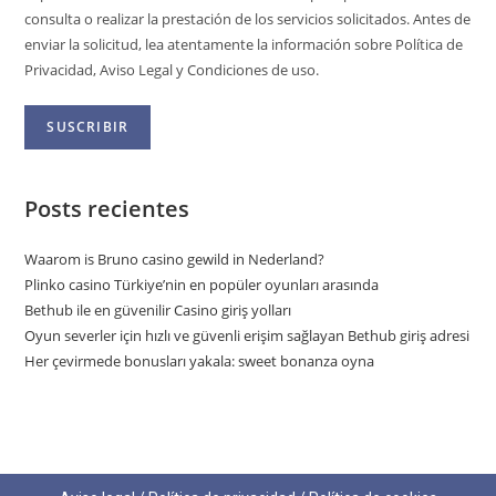
consulta o realizar la prestación de los servicios solicitados. Antes de
enviar la solicitud, lea atentamente la información sobre Política de
Privacidad, Aviso Legal y Condiciones de uso.
Posts recientes
Waarom is Bruno casino gewild in Nederland?
Plinko casino Türkiye’nin en popüler oyunları arasında
Bethub ile en güvenilir Casino giriş yolları
Oyun severler için hızlı ve güvenli erişim sağlayan Bethub giriş adresi
Her çevirmede bonusları yakala: sweet bonanza oyna