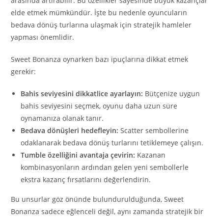
arasında artırabilir. Bu özellikler sayesinde büyük kazançlar
elde etmek mümkündür. İşte bu nedenle oyuncuların
bedava dönüş turlarına ulaşmak için stratejik hamleler
yapması önemlidir.
Sweet Bonanza oynarken bazı ipuçlarına dikkat etmek
gerekir:
Bahis seviyesini dikkatlice ayarlayın:
Bütçenize uygun
bahis seviyesini seçmek, oyunu daha uzun süre
oynamanıza olanak tanır.
Bedava dönüşleri hedefleyin:
Scatter sembollerine
odaklanarak bedava dönüş turlarını tetiklemeye çalışın.
Tumble özelliğini avantaja çevirin:
Kazanan
kombinasyonların ardından gelen yeni sembollerle
ekstra kazanç fırsatlarını değerlendirin.
Bu unsurlar göz önünde bulundurulduğunda, Sweet
Bonanza sadece eğlenceli değil, aynı zamanda stratejik bir