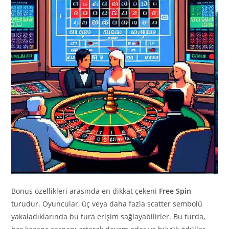
Bonus özellikleri arasında en dikkat çekeni
Free Spin
turudur. Oyuncular, üç veya daha fazla scatter sembolü
yakaladıklarında bu tura erişim sağlayabilirler. Bu turda,