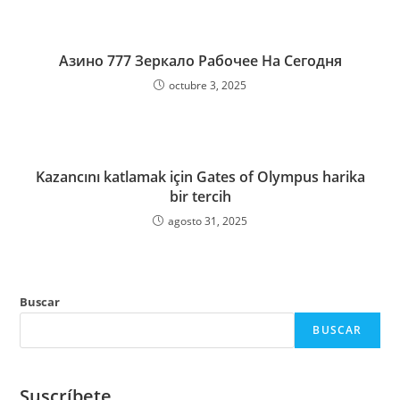
Азино 777 Зеркало Рабочее На Сегодня
octubre 3, 2025
Kazancını katlamak için Gates of Olympus harika
bir tercih
agosto 31, 2025
Buscar
BUSCAR
Suscríbete