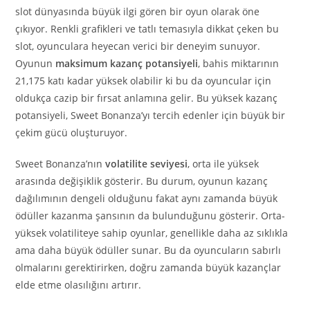
slot dünyasında büyük ilgi gören bir oyun olarak öne
çıkıyor. Renkli grafikleri ve tatlı temasıyla dikkat çeken bu
slot, oyunculara heyecan verici bir deneyim sunuyor.
Oyunun
maksimum kazanç potansiyeli
, bahis miktarının
21,175 katı kadar yüksek olabilir ki bu da oyuncular için
oldukça cazip bir fırsat anlamına gelir. Bu yüksek kazanç
potansiyeli, Sweet Bonanza’yı tercih edenler için büyük bir
çekim gücü oluşturuyor.
Sweet Bonanza’nın
volatilite seviyesi
, orta ile yüksek
arasında değişiklik gösterir. Bu durum, oyunun kazanç
dağılımının dengeli olduğunu fakat aynı zamanda büyük
ödüller kazanma şansının da bulunduğunu gösterir. Orta-
yüksek volatiliteye sahip oyunlar, genellikle daha az sıklıkla
ama daha büyük ödüller sunar. Bu da oyuncuların sabırlı
olmalarını gerektirirken, doğru zamanda büyük kazançlar
elde etme olasılığını artırır.