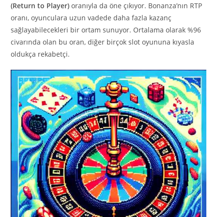
(Return to Player)
oranıyla da öne çıkıyor. Bonanza’nın RTP
oranı, oyunculara uzun vadede daha fazla kazanç
sağlayabilecekleri bir ortam sunuyor. Ortalama olarak %96
civarında olan bu oran, diğer birçok slot oyununa kıyasla
oldukça rekabetçi.