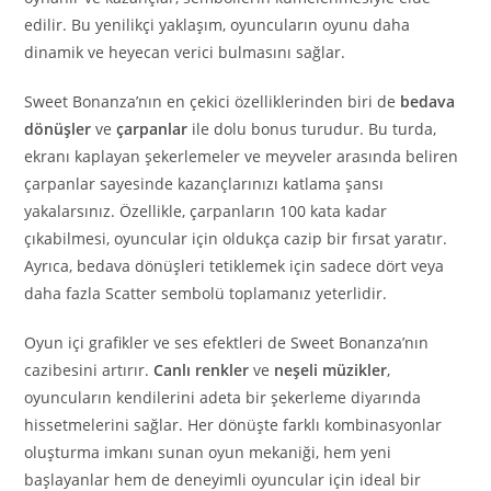
edilir. Bu yenilikçi yaklaşım, oyuncuların oyunu daha
dinamik ve heyecan verici bulmasını sağlar.
Sweet Bonanza’nın en çekici özelliklerinden biri de
bedava
dönüşler
ve
çarpanlar
ile dolu bonus turudur. Bu turda,
ekranı kaplayan şekerlemeler ve meyveler arasında beliren
çarpanlar sayesinde kazançlarınızı katlama şansı
yakalarsınız. Özellikle, çarpanların 100 kata kadar
çıkabilmesi, oyuncular için oldukça cazip bir fırsat yaratır.
Ayrıca, bedava dönüşleri tetiklemek için sadece dört veya
daha fazla Scatter sembolü toplamanız yeterlidir.
Oyun içi grafikler ve ses efektleri de Sweet Bonanza’nın
cazibesini artırır.
Canlı renkler
ve
neşeli müzikler
,
oyuncuların kendilerini adeta bir şekerleme diyarında
hissetmelerini sağlar. Her dönüşte farklı kombinasyonlar
oluşturma imkanı sunan oyun mekaniği, hem yeni
başlayanlar hem de deneyimli oyuncular için ideal bir