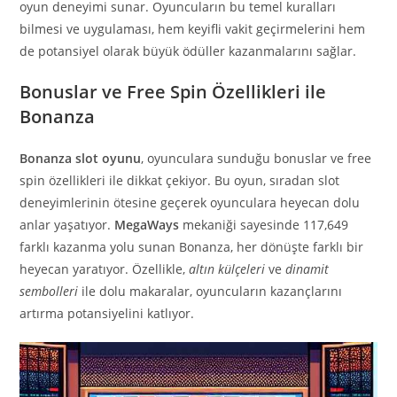
oyun deneyimi sunar. Oyuncuların bu temel kuralları
bilmesi ve uygulaması, hem keyifli vakit geçirmelerini hem
de potansiyel olarak büyük ödüller kazanmalarını sağlar.
Bonuslar ve Free Spin Özellikleri ile
Bonanza
Bonanza slot oyunu
, oyunculara sunduğu bonuslar ve free
spin özellikleri ile dikkat çekiyor. Bu oyun, sıradan slot
deneyimlerinin ötesine geçerek oyunculara heyecan dolu
anlar yaşatıyor.
MegaWays
mekaniği sayesinde 117,649
farklı kazanma yolu sunan Bonanza, her dönüşte farklı bir
heyecan yaratıyor. Özellikle,
altın külçeleri
ve
dinamit
sembolleri
ile dolu makaralar, oyuncuların kazançlarını
artırma potansiyelini katlıyor.