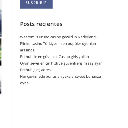
Posts recientes
Waarom is Bruno casino gewild in Nederland?
Plinko casino Türkiye’nin en popüler oyunları
arasında
Bethub ile en güvenilir Casino giriş yolları
Oyun severler için hızlı ve güvenli erişim sağlayan
Bethub giriş adresi
Her çevirmede bonusları yakala: sweet bonanza
oyna