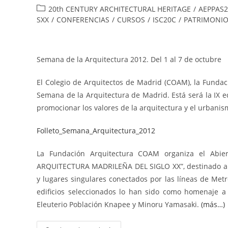
20th CENTURY ARCHITECTURAL HERITAGE
/
AEPPAS2
SXX
/
CONFERENCIAS
/
CURSOS
/
ISC20C
/
PATRIMONIO
Semana de la Arquitectura 2012. Del 1 al 7 de octubre
El Colegio de Arquitectos de Madrid (COAM), la Funda
Semana de la Arquitectura de Madrid. Está será la IX ed
promocionar los valores de la arquitectura y el urbanis
Folleto_Semana_Arquitectura_2012
La Fundación Arquitectura COAM organiza el Abier
ARQUITECTURA MADRILEÑA DEL SIGLO XX”, destinado al púb
y lugares singulares conectados por las líneas de Metr
edificios seleccionados lo han sido como homenaje a 
Eleuterio Población Knapee y Minoru Yamasaki.
(más…)