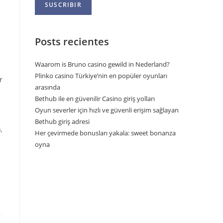
Posts recientes
Waarom is Bruno casino gewild in Nederland?
Plinko casino Türkiye’nin en popüler oyunları
r
arasında
Bethub ile en güvenilir Casino giriş yolları
Oyun severler için hızlı ve güvenli erişim sağlayan
Bethub giriş adresi
,
Her çevirmede bonusları yakala: sweet bonanza
oyna