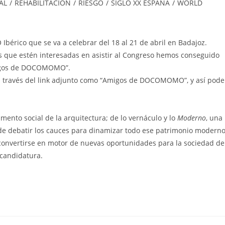
AL
/
REHABILITACIÓN
/
RIESGO
/
SIGLO XX ESPAÑA
/
WORLD
érico que se va a celebrar del 18 al 21 de abril en Badajoz.
s que estén interesadas en asistir al Congreso hemos conseguido
migos de DOCOMOMO”.
o a través del link adjunto como “Amigos de DOCOMOMO”, y así pode
mento social de la arquitectura; de lo vernáculo y lo
Moderno
, una
 de debatir los cauces para dinamizar todo ese patrimonio moderno
 convertirse en motor de nuevas oportunidades para la sociedad de
 candidatura.