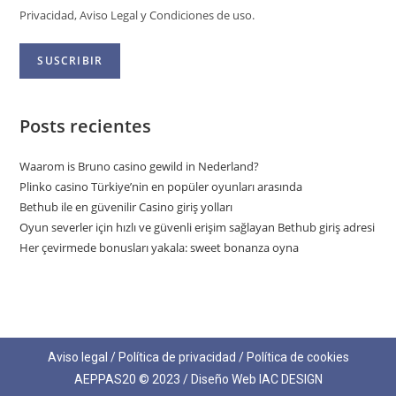
Privacidad, Aviso Legal y Condiciones de uso.
Posts recientes
Waarom is Bruno casino gewild in Nederland?
Plinko casino Türkiye’nin en popüler oyunları arasında
Bethub ile en güvenilir Casino giriş yolları
Oyun severler için hızlı ve güvenli erişim sağlayan Bethub giriş adresi
Her çevirmede bonusları yakala: sweet bonanza oyna
Aviso legal
/
Política de privacidad
/
Política de cookies
AEPPAS20 © 2023 / Diseño Web
IAC DESIGN