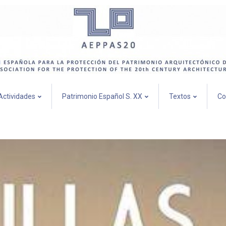
Actividades
Patrimonio Español S. XX
Textos
Co