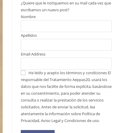
¿Quiere que le notiquemos en su mail cada vez que
escribamos un nuevo post?
Nombre
Apellidos
Email Address
He leído y acepto los términos y condiciones
El
responsable del Tratamiento Aeppas20, usará los
datos que nos facilite de forma explícita, basándose
en su consentimiento, para poder atender su
consulta o realizar la prestación de los servicios
solicitados. Antes de enviar la solicitud, lea
atentamente la información sobre Política de
Privacidad, Aviso Legal y Condiciones de uso.