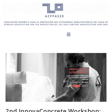
2nd InnovaConcrete Workshop: