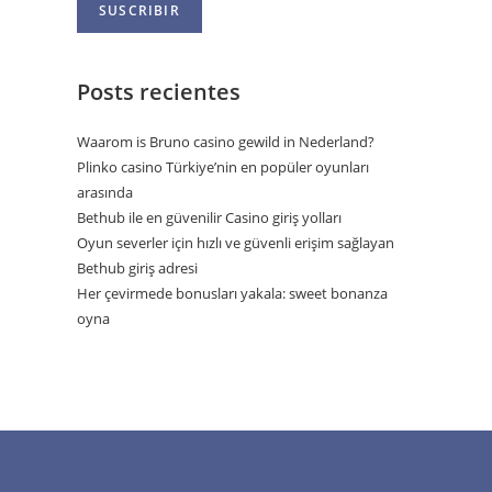
Posts recientes
Waarom is Bruno casino gewild in Nederland?
Plinko casino Türkiye’nin en popüler oyunları
arasında
Bethub ile en güvenilir Casino giriş yolları
Oyun severler için hızlı ve güvenli erişim sağlayan
Bethub giriş adresi
Her çevirmede bonusları yakala: sweet bonanza
oyna