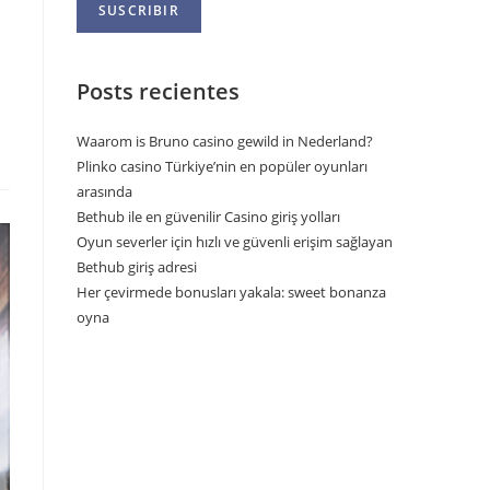
Posts recientes
Waarom is Bruno casino gewild in Nederland?
Plinko casino Türkiye’nin en popüler oyunları
arasında
Bethub ile en güvenilir Casino giriş yolları
Oyun severler için hızlı ve güvenli erişim sağlayan
Bethub giriş adresi
Her çevirmede bonusları yakala: sweet bonanza
oyna