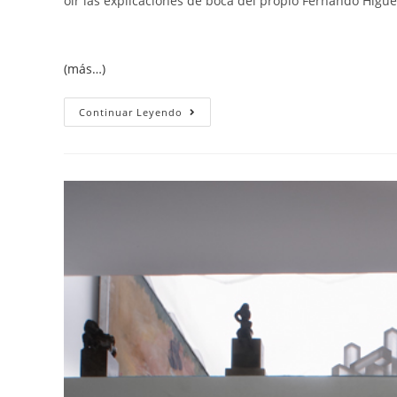
oír las explicaciones de boca del propio Fernando Higue
(más…)
Continuar Leyendo