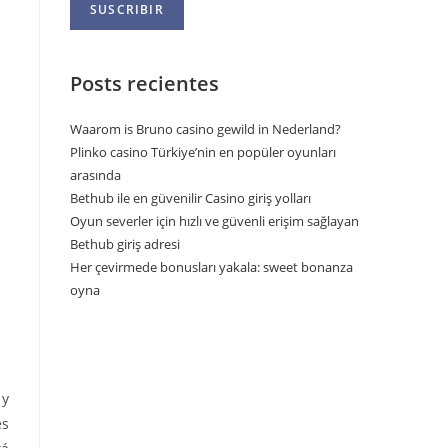
Posts recientes
Waarom is Bruno casino gewild in Nederland?
Plinko casino Türkiye’nin en popüler oyunları
arasında
Bethub ile en güvenilir Casino giriş yolları
Oyun severler için hızlı ve güvenli erişim sağlayan
Bethub giriş adresi
Her çevirmede bonusları yakala: sweet bonanza
oyna
 y
es