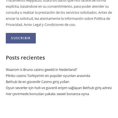
Tratamiento Aeppas20, usará los datos que nos facilite de forma
explícita, basándose en su consentimiento, para poder atender su
consulta o realizar la prestación de los servicios solicitados. Antes de
enviar la solicitud, lea atentamente la información sobre Política de
Privacidad, Aviso Legal y Condiciones de uso.
Posts recientes
Waarom is Bruno casino gewild in Nederland?
Plinko casino Türkiye’nin en popüler oyunları arasında
Bethub ile en güvenilir Casino giriş yolları
Oyun severler için hızlı ve güvenli erişim sağlayan Bethub giriş adresi
Her çevirmede bonusları yakala: sweet bonanza oyna