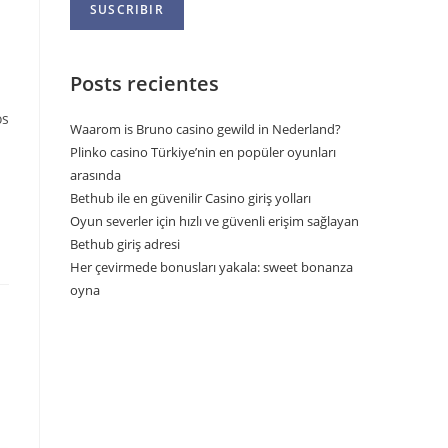
Posts recientes
os
Waarom is Bruno casino gewild in Nederland?
Plinko casino Türkiye’nin en popüler oyunları
arasında
Bethub ile en güvenilir Casino giriş yolları
Oyun severler için hızlı ve güvenli erişim sağlayan
Bethub giriş adresi
Her çevirmede bonusları yakala: sweet bonanza
oyna