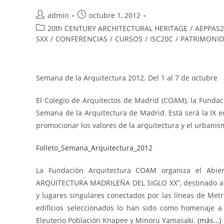
admin
octubre 1, 2012
20th CENTURY ARCHITECTURAL HERITAGE
/
AEPPAS2
SXX
/
CONFERENCIAS
/
CURSOS
/
ISC20C
/
PATRIMONIO
Semana de la Arquitectura 2012. Del 1 al 7 de octubre
El Colegio de Arquitectos de Madrid (COAM), la Funda
Semana de la Arquitectura de Madrid. Está será la IX ed
promocionar los valores de la arquitectura y el urbanis
Folleto_Semana_Arquitectura_2012
La Fundación Arquitectura COAM organiza el Abier
ARQUITECTURA MADRILEÑA DEL SIGLO XX”, destinado al púb
y lugares singulares conectados por las líneas de Metr
edificios seleccionados lo han sido como homenaje a 
Eleuterio Población Knapee y Minoru Yamasaki.
(más…)