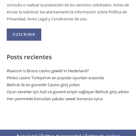
consulta o realizar la prestación de los servicios solicitados. Antes de
enviar la solicitud, lea atentamente la información sobre Política de
Privacidad, Aviso Legal y Condiciones de uso.
Posts recientes
Waarom is Bruno casino gewild in Nederland?
Plinko casino Türkiye’nin en popüler oyunları arasında
Bethub ile en güvenilir Casino giriş yolları
Oyun severler için hızlı ve güvenli erişim sağlayan Bethub giriş adresi
Her çevirmede bonusları yakala: sweet bonanza oyna