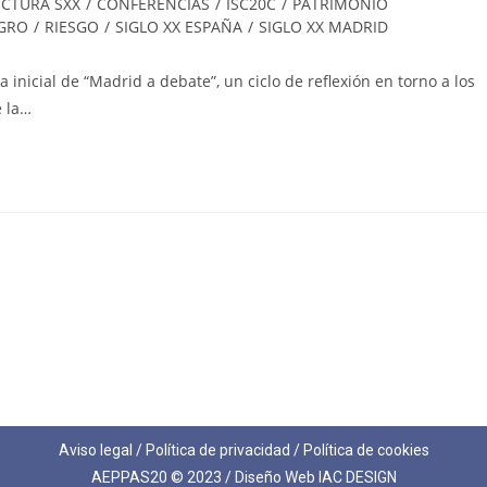
CTURA SXX
/
CONFERENCIAS
/
ISC20C
/
PATRIMONIO
IGRO
/
RIESGO
/
SIGLO XX ESPAÑA
/
SIGLO XX MADRID
 inicial de “Madrid a debate”, un ciclo de reflexión en torno a los
e la…
Aviso legal
/
Política de privacidad
/
Política de cookies
AEPPAS20 © 2023 / Diseño Web
IAC DESIGN