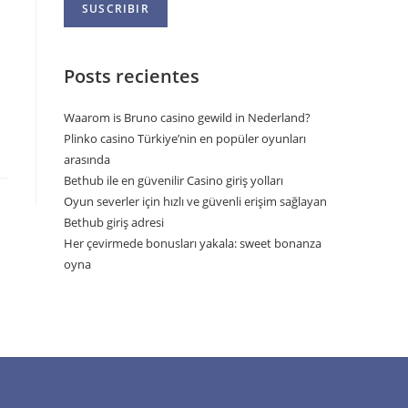
Posts recientes
Waarom is Bruno casino gewild in Nederland?
Plinko casino Türkiye’nin en popüler oyunları
arasında
Bethub ile en güvenilir Casino giriş yolları
Oyun severler için hızlı ve güvenli erişim sağlayan
Bethub giriş adresi
Her çevirmede bonusları yakala: sweet bonanza
oyna