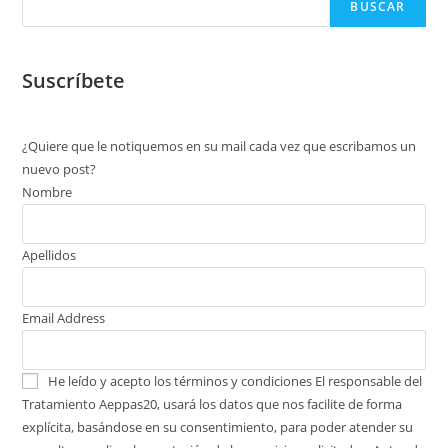
BUSCAR
Suscríbete
¿Quiere que le notiquemos en su mail cada vez que escribamos un
nuevo post?
Nombre
Apellidos
Email Address
He leído y acepto los términos y condiciones
El responsable del
Tratamiento Aeppas20, usará los datos que nos facilite de forma
explícita, basándose en su consentimiento, para poder atender su