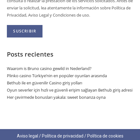
consulta o realizar la prestación de los servicios solicitados. Antes de
enviar la solicitud, lea atentamente la información sobre Política de
Privacidad, Aviso Legal y Condiciones de uso.
Posts recientes
Waarom is Bruno casino gewild in Nederland?
Plinko casino Türkiye’nin en popüler oyunları arasında
Bethub ile en güvenilir Casino giriş yolları
Oyun severler için hızlı ve güvenli erişim sağlayan Bethub giriş adresi
Her çevirmede bonusları yakala: sweet bonanza oyna
Aviso legal
/
Política de privacidad
/
Política de cookies