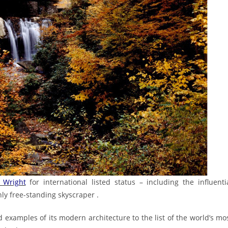
 Wright
for international listed status – including the influenti
y free-standing skyscraper .
d examples of its modern architecture to the list of the world’s mo