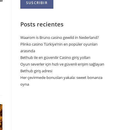
Posts recientes
Waarom is Bruno casino gewild in Nederland?
Plinko casino Türkiye’nin en popüler oyunları
arasında
Bethub ile en güvenilir Casino giriş yolları
Oyun severler için hızlı ve güvenli erişim sağlayan
Bethub giriş adresi
Her çevirmede bonusları yakala: sweet bonanza
oyna