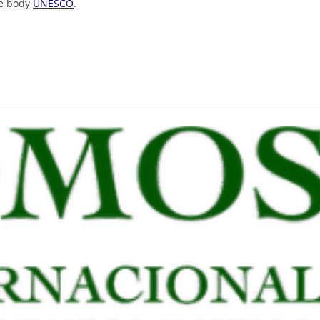
ge body
UNESCO
.