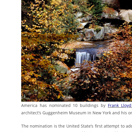
America has nominated 10 buildings by
Frank Lloyd
architect’s Guggenheim Museum in New York and his onl
The nomination is the United State’s first attempt to ad