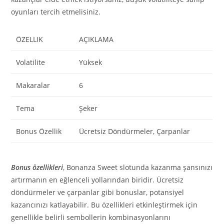
oyunları tercih etmelisiniz.
ÖZELLIK
AÇIKLAMA
Volatilite
Yüksek
Makaralar
6
Tema
Şeker
Bonus Özellik
Ücretsiz Döndürmeler, Çarpanlar
Bonus özellikleri
, Bonanza Sweet slotunda kazanma şansınızı
artırmanın en eğlenceli yollarından biridir. Ücretsiz
döndürmeler ve çarpanlar gibi bonuslar, potansiyel
kazancınızı katlayabilir. Bu özellikleri etkinleştirmek için
genellikle belirli sembollerin kombinasyonlarını