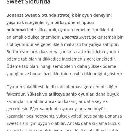
Sweet Slotunda
Bonanza Sweet Slotunda stratejik bir oyun deneyimi
yaşamak isteyenler için birkaç önemli ipucu
bulunmaktadır.
İlk olarak, oyunun temel mekaniklerini
anlamak oldukça önemlidir.
Bonanza Sweet
, şeker temalı bir
slot oyunudur ve genellikle 6 makaralı bir yapıya sahiptir.
Bu tür oyunlarda kazanma şansınızı artırmak için oyunun
ödeme tablolarını dikkatlice incelemeniz gerekmektedir.
Ödeme tabloları, hangi sembollerin daha yüksek ödeme
yaptığını ve bonus özelliklerinin nasıl tetiklendiğini gösterir.
Oyunun volatilitesi de dikkate alınması gereken bir diğer
faktördür.
Yüksek volatiliteye sahip oyunlar
, daha büyük
kazançlar sunabilir ancak bu kazançlar daha seyrek
gerçekleşir. Eğer sabırlı bir oyuncuysanız ve büyük
kazançlar peşindeyseniz, yüksek volatiliteye sahip Bonanza
Sweet sizin için uygun olabilir. Ancak, daha sık ama küçük
kazançlar elde etmek istiyorsanız, düşük volatiliteye sahip