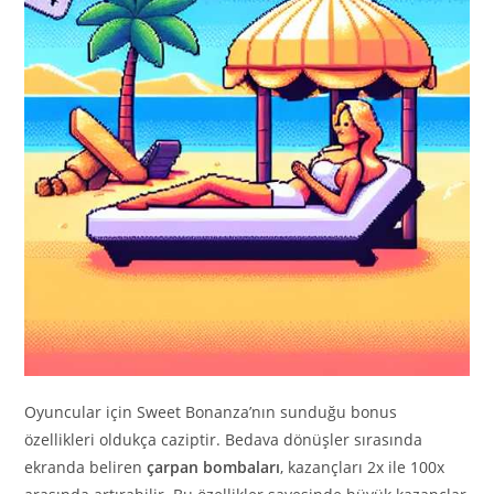
Oyuncular için Sweet Bonanza’nın sunduğu bonus
özellikleri oldukça caziptir. Bedava dönüşler sırasında
ekranda beliren
çarpan bombaları
, kazançları 2x ile 100x