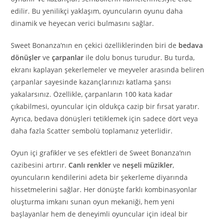
edilir. Bu yenilikçi yaklaşım, oyuncuların oyunu daha
dinamik ve heyecan verici bulmasını sağlar.
Sweet Bonanza’nın en çekici özelliklerinden biri de
bedava
dönüşler
ve
çarpanlar
ile dolu bonus turudur. Bu turda,
ekranı kaplayan şekerlemeler ve meyveler arasında beliren
çarpanlar sayesinde kazançlarınızı katlama şansı
yakalarsınız. Özellikle, çarpanların 100 kata kadar
çıkabilmesi, oyuncular için oldukça cazip bir fırsat yaratır.
Ayrıca, bedava dönüşleri tetiklemek için sadece dört veya
daha fazla Scatter sembolü toplamanız yeterlidir.
Oyun içi grafikler ve ses efektleri de Sweet Bonanza’nın
cazibesini artırır.
Canlı renkler
ve
neşeli müzikler
,
oyuncuların kendilerini adeta bir şekerleme diyarında
hissetmelerini sağlar. Her dönüşte farklı kombinasyonlar
oluşturma imkanı sunan oyun mekaniği, hem yeni
başlayanlar hem de deneyimli oyuncular için ideal bir