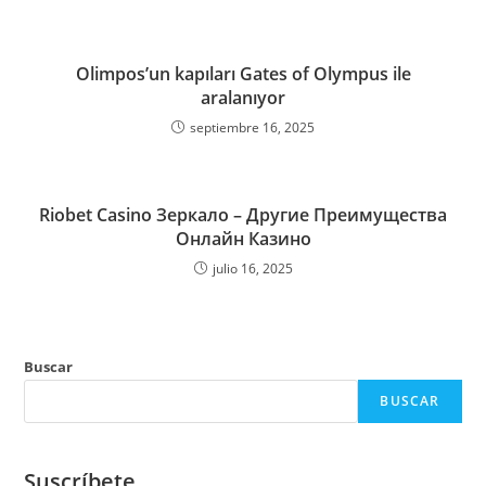
Olimpos’un kapıları Gates of Olympus ile
aralanıyor
septiembre 16, 2025
Riobet Casino Зеркало – Другие Преимущества
Онлайн Казино
julio 16, 2025
Buscar
BUSCAR
Suscríbete