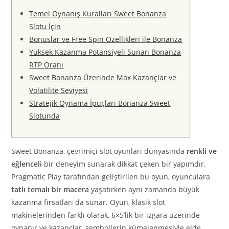
Temel Oynanış Kuralları Sweet Bonanza
Slotu İçin
Bonuslar ve Free Spin Özellikleri ile Bonanza
Yüksek Kazanma Potansiyeli Sunan Bonanza
RTP Oranı
Sweet Bonanza Üzerinde Max Kazançlar ve
Volatilite Seviyesi
Stratejik Oynama İpuçları Bonanza Sweet
Slotunda
Sweet Bonanza, çevrimiçi slot oyunları dünyasında
renkli ve
eğlenceli
bir deneyim sunarak dikkat çeken bir yapımdır.
Pragmatic Play tarafından geliştirilen bu oyun, oyunculara
tatlı temalı bir macera
yaşatırken aynı zamanda büyük
kazanma fırsatları da sunar. Oyun, klasik slot
makinelerinden farklı olarak, 6×5’lik bir ızgara üzerinde
oynanır ve kazançlar, sembollerin kümelenmesiyle elde